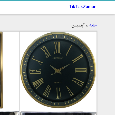
TikTakZaman
خانه
»
آرتمیس