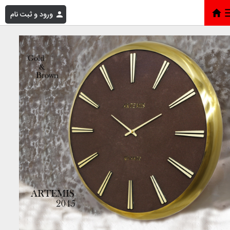
ورود و ثبت نام
خانه
»
فروشگاه
»
آرتمیس 2045 گلد صفحه قهوه ای